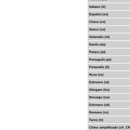
Italiano (it)
Español (es)
Checo (cs)
Sueco (sv)
Holandés (nl)
Danés (da)
Polaco (pl)
Portugués (pt)
Finlandés (fi)
Ruso (ru)
Esloveno (sl)
Húngaro (hu)
Noruego (no)
Eslovaco (sk)
Rumano (ro)
Turco (tr)
Chino simplificado (zh_CN