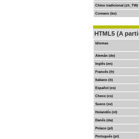
Chino tradicional (zh_TW)
Coreano (ko)
HTML5 (A parti
Idiomas
Alemán (de)
Inglés (en)
Francés (fr)
Italiano (it)
Español (es)
Checo (cs)
Sueco (sv)
Holandés (nl)
Danés (da)
Polaco (pl)
Portugués (pt)