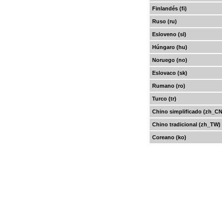
Finlandés (fi)
Ruso (ru)
Esloveno (sl)
Húngaro (hu)
Noruego (no)
Eslovaco (sk)
Rumano (ro)
Turco (tr)
Chino simplificado (zh_CN
Chino tradicional (zh_TW)
Coreano (ko)