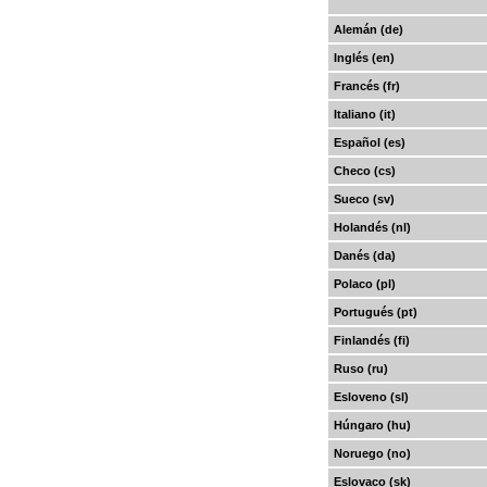
Alemán (de)
Inglés (en)
Francés (fr)
Italiano (it)
Español (es)
Checo (cs)
Sueco (sv)
Holandés (nl)
Danés (da)
Polaco (pl)
Portugués (pt)
Finlandés (fi)
Ruso (ru)
Esloveno (sl)
Húngaro (hu)
Noruego (no)
Eslovaco (sk)