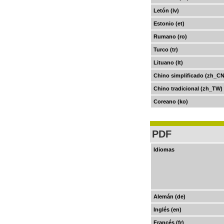
Letón (lv)
Estonio (et)
Rumano (ro)
Turco (tr)
Lituano (lt)
Chino simplificado (zh_CN
Chino tradicional (zh_TW)
Coreano (ko)
PDF
Idiomas
Alemán (de)
Inglés (en)
Francés (fr)