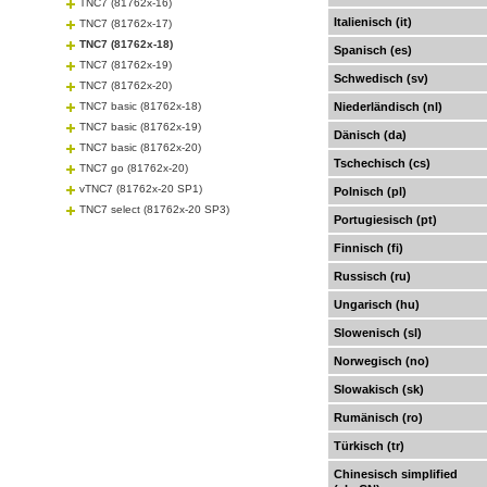
TNC7 (81762x-16)
Italienisch (it)
TNC7 (81762x-17)
TNC7 (81762x-18)
Spanisch (es)
TNC7 (81762x-19)
Schwedisch (sv)
TNC7 (81762x-20)
TNC7 basic (81762x-18)
Niederländisch (nl)
TNC7 basic (81762x-19)
Dänisch (da)
TNC7 basic (81762x-20)
Tschechisch (cs)
TNC7 go (81762x-20)
vTNC7 (81762x-20 SP1)
Polnisch (pl)
TNC7 select (81762x-20 SP3)
Portugiesisch (pt)
Finnisch (fi)
Russisch (ru)
Ungarisch (hu)
Slowenisch (sl)
Norwegisch (no)
Slowakisch (sk)
Rumänisch (ro)
Türkisch (tr)
Chinesisch simplified