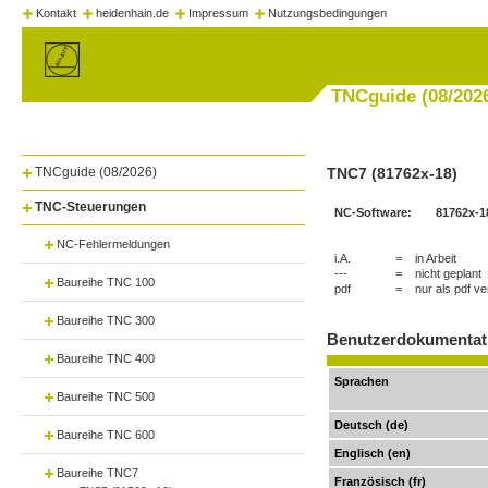
Kontakt
heidenhain.de
Impressum
Nutzungsbedingungen
TNCguide (08/202
TNCguide (08/2026)
TNC7 (
81762x-18
)
TNC-Steuerungen
NC-Software:
81762x-1
NC-Fehlermeldungen
i.A.
=
in Arbeit
---
=
nicht geplant
Baureihe TNC 100
pdf
=
nur als pdf v
Baureihe TNC 300
Benutzerdokumentat
Baureihe TNC 400
Sprachen
Baureihe TNC 500
Deutsch (de)
Baureihe TNC 600
Englisch (en)
Baureihe TNC7
Französisch (fr)