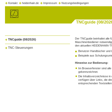
Kontakt
heidenhain.de
Impressum
Nutzungsbedingungen
TNCguide (08/202
Der TNCguide beinhaltet alle f
TNCguide (08/2026)
Maschinenbediener notwendige
den aktuellen HEIDENHAIN-T
TNC-Steuerungen
Benutzer-Handbücher und 
Beispiele aus Schulungsunt
Hinweise zur Bedienung:
Im Browserfenster sind alle
gekennzeichnet.
Die Inhaltsverzeichnisse in
verfügen über Links, die dir
entsprechenden Textstellen