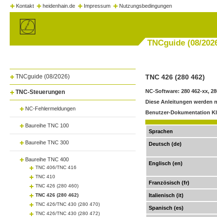
Kontakt
heidenhain.de
Impressum
Nutzungsbedingungen
TNCguide (08/202
TNCguide (08/2026)
TNC 426 (280 462)
NC-Software: 280 462-xx, 28
TNC-Steuerungen
Diese Anleitungen werden nu
NC-Fehlermeldungen
Benutzer-Dokumentation Kl
Baureihe TNC 100
Sprachen
Baureihe TNC 300
Deutsch (de)
Baureihe TNC 400
Englisch (en)
TNC 406/TNC 416
TNC 410
Französisch (fr)
TNC 426 (280 460)
TNC 426 (280 462)
Italienisch (it)
TNC 426/TNC 430 (280 470)
Spanisch (es)
TNC 426/TNC 430 (280 472)