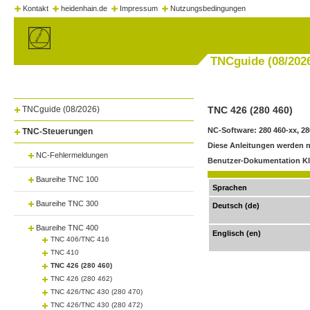
Kontakt
heidenhain.de
Impressum
Nutzungsbedingungen
TNCguide (08/202
TNCguide (08/2026)
TNC 426 (280 460)
NC-Software: 280 460-xx, 28
TNC-Steuerungen
Diese Anleitungen werden nu
NC-Fehlermeldungen
Benutzer-Dokumentation Kl
Baureihe TNC 100
Sprachen
Baureihe TNC 300
Deutsch (de)
Baureihe TNC 400
Englisch (en)
TNC 406/TNC 416
TNC 410
TNC 426 (280 460)
TNC 426 (280 462)
TNC 426/TNC 430 (280 470)
TNC 426/TNC 430 (280 472)