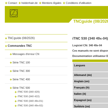
Contact
heidenhain.de
Mentions légales
Conditions d'utilisation
TNCguide (08/202
TNCguide (08/2026)
iTNC 530 (340 49x-04)
Logiciel CN: 340 49x-04
Commandes TNC
Ces manuels ne sont disponi
Messages d'erreur CN
Documentation utilisateur D
Série TNC 100
Langues
Série TNC 300
Allemand (de)
Série TNC 400
Anglais (en)
Français (fr)
Série TNC 500
iTNC 530 (340 420)
Italien (it)
iTNC 530 (340 422)
Espagnol (es)
iTNC 530 (340 49x-01)
iTNC 530 (340 49x-02)
Suédois (sv)