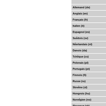
Allemand (de)
Anglais (en)
Français (fr)
Italien (it)
Espagnol (es)
Suédois (sv)
Néerlandais (nl)
Danois (da)
Tchèque (cs)
Polonais (pl)
Portugais (pt)
Finnois (fi)
Russe (ru)
Slovène (sl)
Hongrois (hu)
Norvégien (no)
Slovaque (sk)