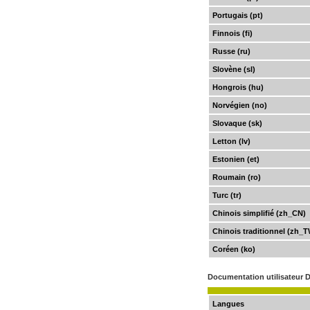
Portugais (pt)
Finnois (fi)
Russe (ru)
Slovène (sl)
Hongrois (hu)
Norvégien (no)
Slovaque (sk)
Letton (lv)
Estonien (et)
Roumain (ro)
Turc (tr)
Chinois simplifié (zh_CN)
Chinois traditionnel (zh_
Coréen (ko)
Documentation utilisateur 
Langues