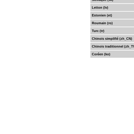
Letton (lv)
Estonien (et)
Roumain (ro)
Turc (tr)
Chinois simplifié (zh_CN)
Chinois traditionnel (zh_
Coréen (ko)