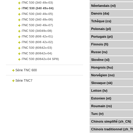
iTNC 530 (340 49x-03)
Néerlandais (nl)
iTNC 530 (340 49x-04)
Danois (da)
iTNC 530 (340 49x-05)
iTNC 530 (340 49x-06)
Tchèque (cs)
iTNC 530 (340 49x-07)
Polonais (pl)
iTNC 530 (34049x-08)
iTNC 530 (606 42x-01)
Portugais (pt)
iTNC 530 (606 42x-02)
Finnois (fi)
iTNC 530 (60642x-03)
Russe (ru)
iTNC 530 (60642x-04)
iTNC 530 (60642x-04 SP8)
Slovène (sl)
Hongrois (hu)
Série TNC 600
Norvégien (no)
Série TNC7
Slovaque (sk)
Letton (lv)
Estonien (et)
Roumain (ro)
Turc (tr)
Chinois simplifié (zh_CN)
Chinois traditionnel (zh_