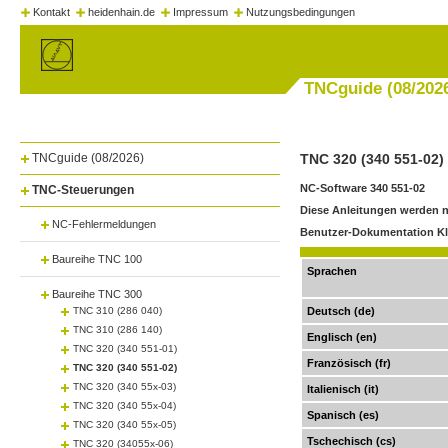
Kontakt
heidenhain.de
Impressum
Nutzungsbedingungen
TNCguide (08/202
TNCguide (08/2026)
TNC 320 (340 551-02)
NC-Software 340 551-02
TNC-Steuerungen
Diese Anleitungen werden nu
NC-Fehlermeldungen
Benutzer-Dokumentation Kl
Baureihe TNC 100
Sprachen
Baureihe TNC 300
TNC 310 (286 040)
Deutsch (de)
TNC 310 (286 140)
Englisch (en)
TNC 320 (340 551-01)
Französisch (fr)
TNC 320 (340 551-02)
TNC 320 (340 55x-03)
Italienisch (it)
TNC 320 (340 55x-04)
Spanisch (es)
TNC 320 (340 55x-05)
Tschechisch (cs)
TNC 320 (34055x-06)