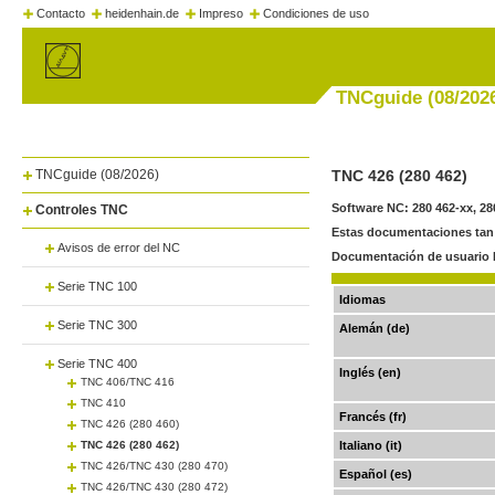
Contacto
heidenhain.de
Impreso
Condiciones de uso
TNCguide (08/202
TNCguide (08/2026)
TNC 426 (280 462)
Software NC: 280 462-xx, 28
Controles TNC
Estas documentaciones tan 
Avisos de error del NC
Documentación de usuario 
Serie TNC 100
Idiomas
Serie TNC 300
Alemán (de)
Serie TNC 400
Inglés (en)
TNC 406/TNC 416
TNC 410
Francés (fr)
TNC 426 (280 460)
TNC 426 (280 462)
Italiano (it)
TNC 426/TNC 430 (280 470)
Español (es)
TNC 426/TNC 430 (280 472)