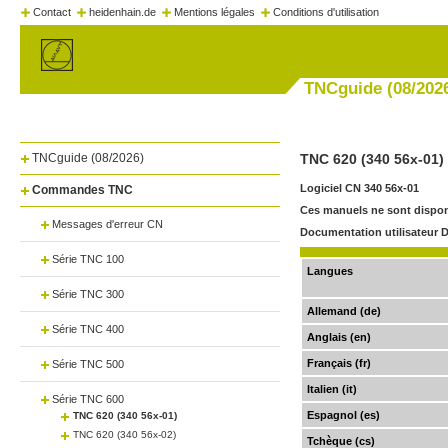
Contact
heidenhain.de
Mentions légales
Conditions d'utilisation
TNCguide (08/202
TNCguide (08/2026)
TNC 620 (340 56x-01)
Logiciel CN 340 56x-01
Commandes TNC
Ces manuels ne sont disponi
Messages d'erreur CN
Documentation utilisateur D
Série TNC 100
Langues
Série TNC 300
Allemand (de)
Série TNC 400
Anglais (en)
Français (fr)
Série TNC 500
Italien (it)
Série TNC 600
Espagnol (es)
TNC 620 (340 56x-01)
TNC 620 (340 56x-02)
Tchèque (cs)