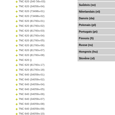
TNC 620 (340 56x-03)
Suédois (sv)
TNC 620 (34056x-04)
TNC 620 (73498x-01)
Néerlandais (nl)
TNC 620 (73498x-02)
Danois (da)
TNC 620 (81760x-01)
Polonais (pl)
TNC 620 (81760x-02)
TNC 620 (81760x-03)
Portugais (pt)
TNC 620 (81760x-04)
Finnois (fi)
TNC 620 (81760x-05)
Russe (ru)
TNC 620 (81760x-06)
TNC 620 (81760x-07)
Hongrois (hu)
TNC 620 (81760x-08)
Slovène (sl)
TNC 620 ()
TNC 620 (81760x-17)
TNC 620 (81760x-18)
TNC 640 (34059x-01)
TNC 640 (34059x-02)
TNC 640 (34059x-04)
TNC 640 (34059x-05)
TNC 640 (34059x-06)
TNC 640 (34059x-07)
TNC 640 (34059x-08)
TNC 640 (34059x-09)
TNC 640 (34059x-10)