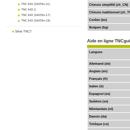
TNC 640 (34059x-11)
Chinois simplifié (zh_CN)
TNC 640 ()
Chinois traditionnel (zh_
TNC 640 (34059x-17)
Coréen (ko)
TNC 640 (34059x-18)
Bulgare (bg)
Série TNC7
Aide en ligne TNCgu
Langues
Allemand (de)
Anglais (en)
Français (fr)
Italien (it)
Espagnol (es)
Suédois (sv)
Néerlandais (nl)
Danois (da)
Tchèque (cs)