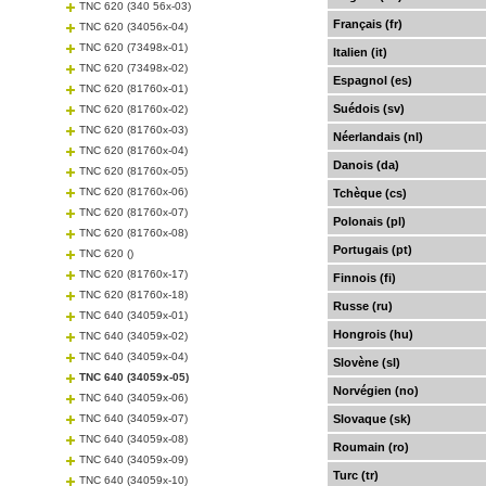
TNC 620 (340 56x-03)
Français (fr)
TNC 620 (34056x-04)
TNC 620 (73498x-01)
Italien (it)
TNC 620 (73498x-02)
Espagnol (es)
TNC 620 (81760x-01)
Suédois (sv)
TNC 620 (81760x-02)
TNC 620 (81760x-03)
Néerlandais (nl)
TNC 620 (81760x-04)
Danois (da)
TNC 620 (81760x-05)
TNC 620 (81760x-06)
Tchèque (cs)
TNC 620 (81760x-07)
Polonais (pl)
TNC 620 (81760x-08)
Portugais (pt)
TNC 620 ()
TNC 620 (81760x-17)
Finnois (fi)
TNC 620 (81760x-18)
Russe (ru)
TNC 640 (34059x-01)
Hongrois (hu)
TNC 640 (34059x-02)
TNC 640 (34059x-04)
Slovène (sl)
TNC 640 (34059x-05)
Norvégien (no)
TNC 640 (34059x-06)
TNC 640 (34059x-07)
Slovaque (sk)
TNC 640 (34059x-08)
Roumain (ro)
TNC 640 (34059x-09)
Turc (tr)
TNC 640 (34059x-10)