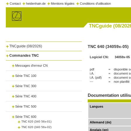
Contact
heidenhain.de
Mentions légales
Conditions d'utilisation
TNCguide (08/202
TNCguide (08/2026)
TNC 640 (34059x-05)
Commandes TNC
Logiciel CN:
34059x-05
Messages d'erreur CN
pdf
=
disponible 
i.A.
=
document so
Série TNC 100
i.A. (pdf)
=
document se
---
=
non planifié
Série TNC 300
Documentation utilis
Série TNC 400
Série TNC 500
Langues
Série TNC 600
TNC 620 (340 56x-01)
Allemand (de)
TNC 620 (340 56x-02)
Anglais (en)