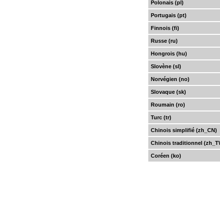
Polonais (pl)
Portugais (pt)
Finnois (fi)
Russe (ru)
Hongrois (hu)
Slovène (sl)
Norvégien (no)
Slovaque (sk)
Roumain (ro)
Turc (tr)
Chinois simplifié (zh_CN)
Chinois traditionnel (zh_
Coréen (ko)