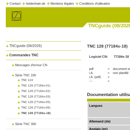
Contact
heidenhain.de
Mentions légales
Conditions d'utilisation
TNCguide (08/202
TNCguide (08/2026)
TNC 128 (77184x-18)
Commandes TNC
Logiciel CN:
77184x-18
Messages d'erreur CN
pdf
=
document en
i.A.
=
non planifié
Série TNC 100
i.A. (pdf)
=
TNC 124
---
=
TNC 128 (77184x-01)
TNC 128 (77184x-02)
Documentation utilis
TNC 128 (77184x-03)
TNC 128 (77184x-05)
Langues
TNC 128 (77184x-06)
TNC 128 (77184x-18)
Allemand (de)
Série TNC 300
Anglais (en)