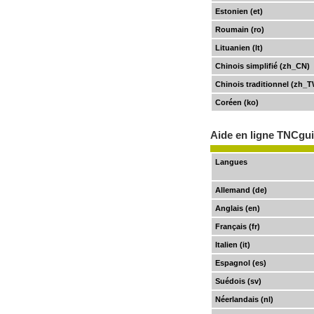
Estonien (et)
Roumain (ro)
Lituanien (lt)
Chinois simplifié (zh_CN)
Chinois traditionnel (zh_
Coréen (ko)
Aide en ligne TNCgu
Langues
Allemand (de)
Anglais (en)
Français (fr)
Italien (it)
Espagnol (es)
Suédois (sv)
Néerlandais (nl)