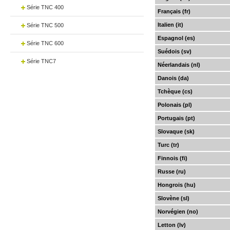
Série TNC 400
Français (fr)
Italien (it)
Série TNC 500
Espagnol (es)
Série TNC 600
Suédois (sv)
Série TNC7
Néerlandais (nl)
Danois (da)
Tchèque (cs)
Polonais (pl)
Portugais (pt)
Slovaque (sk)
Turc (tr)
Finnois (fi)
Russe (ru)
Hongrois (hu)
Slovène (sl)
Norvégien (no)
Letton (lv)