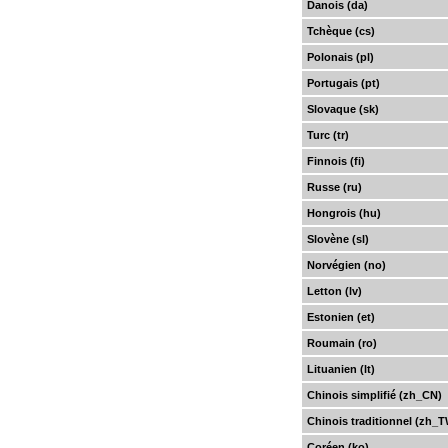
Danois (da)
Tchèque (cs)
Polonais (pl)
Portugais (pt)
Slovaque (sk)
Turc (tr)
Finnois (fi)
Russe (ru)
Hongrois (hu)
Slovène (sl)
Norvégien (no)
Letton (lv)
Estonien (et)
Roumain (ro)
Lituanien (lt)
Chinois simplifié (zh_CN)
Chinois traditionnel (zh_
Coréen (ko)