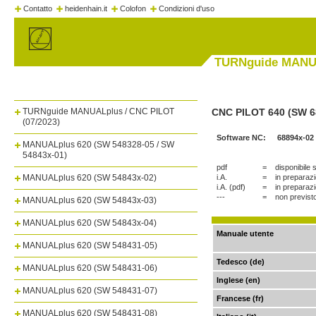
Contatto
heidenhain.it
Colofon
Condizioni d'uso
TURNguide MANUA
TURNguide MANUALplus / CNC PILOT
CNC PILOT 640 (SW 6
(07/2023)
Software NC:
68894x-02
MANUALplus 620 (SW 548328-05 / SW
54843x-01)
pdf
=
disponibile
MANUALplus 620 (SW 54843x-02)
i.A.
=
in preparaz
i.A. (pdf)
=
in preparaz
---
=
non previst
MANUALplus 620 (SW 54843x-03)
MANUALplus 620 (SW 54843x-04)
Manuale utente
MANUALplus 620 (SW 548431-05)
Tedesco (de)
MANUALplus 620 (SW 548431-06)
Inglese (en)
MANUALplus 620 (SW 548431-07)
Francese (fr)
MANUALplus 620 (SW 548431-08)