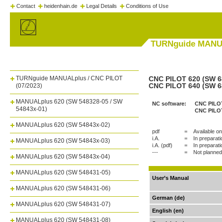
Contact
heidenhain.de
Legal Details
Conditions of Use
TURNguide MANUA
TURNguide MANUALplus / CNC PILOT
CNC PILOT 620 (SW 68
CNC PILOT 640 (SW 6
(07/2023)
MANUALplus 620 (SW 548328-05 / SW
NC software:
CNC PILOT
54843x-01)
CNC PILOT
MANUALplus 620 (SW 54843x-02)
pdf
=
Available on
i.A.
=
In preparati
MANUALplus 620 (SW 54843x-03)
i.A. (pdf)
=
In preparati
---
=
Not planned
MANUALplus 620 (SW 54843x-04)
MANUALplus 620 (SW 548431-05)
User’s Manual
MANUALplus 620 (SW 548431-06)
German (de)
MANUALplus 620 (SW 548431-07)
English (en)
MANUALplus 620 (SW 548431-08)