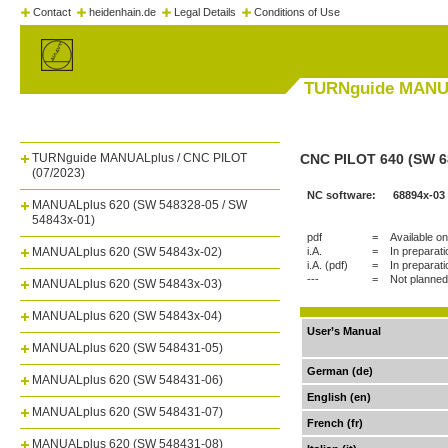
Contact
heidenhain.de
Legal Details
Conditions of Use
TURNguide MANUA
TURNguide MANUALplus / CNC PILOT
CNC PILOT 640 (SW 6
(07/2023)
NC software:
68894x-03
MANUALplus 620 (SW 548328-05 / SW
54843x-01)
pdf
=
Available on
MANUALplus 620 (SW 54843x-02)
i.A.
=
In preparati
i.A. (pdf)
=
In preparati
---
=
Not planned
MANUALplus 620 (SW 54843x-03)
MANUALplus 620 (SW 54843x-04)
User’s Manual
MANUALplus 620 (SW 548431-05)
German (de)
MANUALplus 620 (SW 548431-06)
English (en)
MANUALplus 620 (SW 548431-07)
French (fr)
MANUALplus 620 (SW 548431-08)