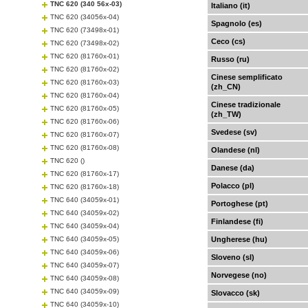
TNC 620 (340 56x-03)
Italiano (it)
TNC 620 (34056x-04)
Spagnolo (es)
TNC 620 (73498x-01)
Ceco (cs)
TNC 620 (73498x-02)
TNC 620 (81760x-01)
Russo (ru)
TNC 620 (81760x-02)
Cinese semplificato
TNC 620 (81760x-03)
(zh_CN)
TNC 620 (81760x-04)
Cinese tradizionale
TNC 620 (81760x-05)
(zh_TW)
TNC 620 (81760x-06)
Svedese (sv)
TNC 620 (81760x-07)
TNC 620 (81760x-08)
Olandese (nl)
TNC 620 ()
Danese (da)
TNC 620 (81760x-17)
Polacco (pl)
TNC 620 (81760x-18)
TNC 640 (34059x-01)
Portoghese (pt)
TNC 640 (34059x-02)
Finlandese (fi)
TNC 640 (34059x-04)
TNC 640 (34059x-05)
Ungherese (hu)
TNC 640 (34059x-06)
Sloveno (sl)
TNC 640 (34059x-07)
Norvegese (no)
TNC 640 (34059x-08)
TNC 640 (34059x-09)
Slovacco (sk)
TNC 640 (34059x-10)