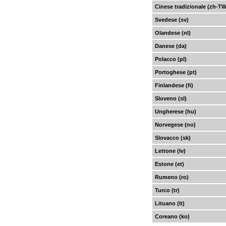
Cinese tradizionale (zh-TW
Svedese (sv)
Olandese (nl)
Danese (da)
Polacco (pl)
Portoghese (pt)
Finlandese (fi)
Sloveno (sl)
Ungherese (hu)
Norvegese (no)
Slovacco (sk)
Lettone (lv)
Estone (et)
Rumeno (ro)
Turco (tr)
Lituano (lt)
Coreano (ko)