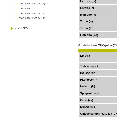
Lettone (lv)
TNC 640 (34059x-11)
Estone (et)
TNC 640 ()
TNC 640 (34059x-17)
Rumeno (ro)
TNC 640 (34059x-18)
Turco (tr)
Serie TNC7
Turco (lt)
Coreano (ko)
Guida in linea TNCguide (CH
Lingua
Tedesco (de)
Inglese (en)
Francese (fr)
Italiano (it)
Spagnolo (es)
Ceco (cs)
Russo (ru)
Cinese semplificato (zh-C