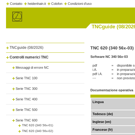
Contatto
heidenhain.it
Colofon
Condizioni d'uso
TNCguide (08/202
TNCguide (08/2026)
TNC 620 (340 56x-03)
Software NC 340 56x-03
Controlli numerici TNC
pdf
=
disponibile 
Messaggi di errore NC
i.A.
=
in preparaz
pdf i.A.
=
in preparaz
Serie TNC 100
---
=
non previsto
Serie TNC 300
Documentazione operativa
Serie TNC 400
Lingua
Serie TNC 500
Tedesco (de)
Serie TNC 600
Inglese (en)
TNC 620 (340 56x-01)
Francese (fr)
TNC 620 (340 56x-02)